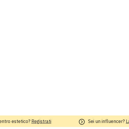
entro estetico?
Registrati
Sei un influencer?
L