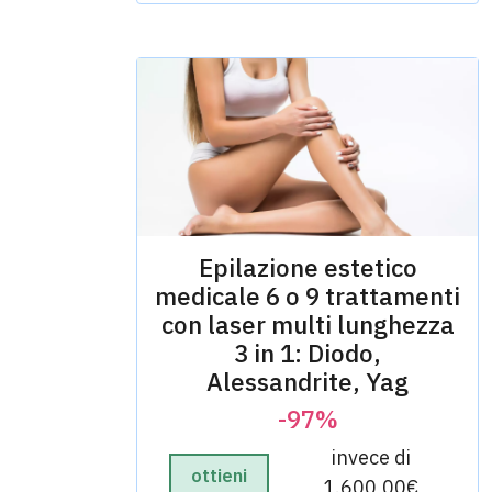
Epilazione estetico
medicale 6 o 9 trattamenti
con laser mu​lti lunghezza
3 in 1: Diodo,
Alessandrite, Yag
-97%
invece di
ottieni
1.600,00€