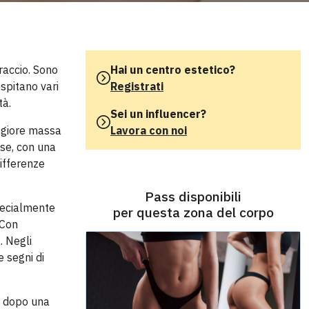
raccio. Sono
Hai un centro estetico?
ospitano vari
Registrati
tà.
Sei un influencer?
aggiore massa
Lavora con noi
ose, con una
differenze
Pass disponibili
specialmente
per questa zona del corpo
 Con
. Negli
 segni di
o dopo una