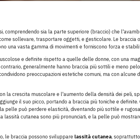
lsi, comprendendo sia la parte superiore (braccio) che l'avamb
come sollevare, trasportare oggetti, e gesticolare. Le braccia 
ttono una vasta gamma di movimenti e forniscono forza e stabili
muscolose e definite rispetto a quelle delle donne, con una m
l contrario, generalmente hanno braccia più sottili e meno pel
si condividono preoccupazioni estetiche comuni, ma con alcune 
on la crescita muscolare e l'aumento della densità dei peli, 
giunge il suo picco, portando a braccia più toniche e definite.
a pelle può perdere elasticità, diventando più sottile e rugosa
a lassità cutanea sono più pronunciati, e la pelle può mostrare
to, le braccia possono sviluppare
lassità cutanea
, soprattutt