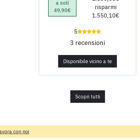
a soli
risparmi
49,90€
1.550,10€
5
3 recensioni
Disponibile vicino a te
Scopri tutti
avora con noi