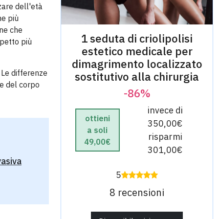
zare dell'età
ne più
ne che
1 seduta di criolipolisi
spetto più
estetico medicale per
dimagrimento localizzato
. Le differenze
sostitutivo alla chirurgia
te del corpo
-86%
invece di
ottieni
350,00€
a soli
risparmi
49,00€
301,00€
vasiva
5
8 recensioni