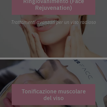
Ringiovanimento (Face
Rejuvenation)
Trattamenti avanzati per un viso radioso
Tonificazione muscolare
del viso