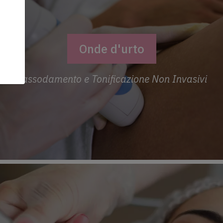
uty Passport.*
Onde d'urto
 privacy
. Puoi
Rassodamento e Tonificazione Non Invasivi