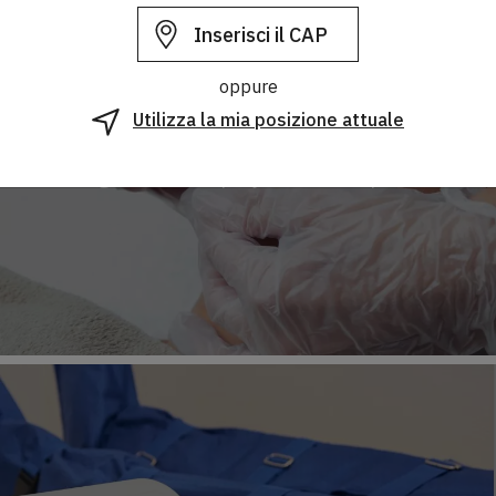
ziona la Città*
oppure
 su promozioni ed iniziative relative ai prodotti del mondo Bea
Microneedling
Utilizza la mia posizione attuale
e le condizioni
e prendi visione della nostra
informativa sulla
i in qualsiasi momento.*
Rigenerazione profonda della pelle
Iscriviti