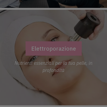
Elettroporazione
Nutrienti essenziali per la tua pelle, in
profondità