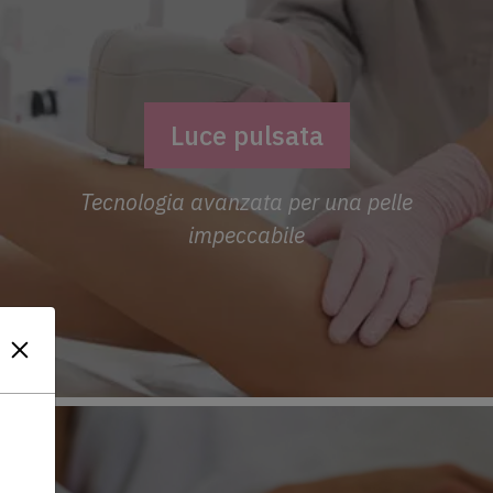
Luce pulsata
Tecnologia avanzata per una pelle
impeccabile
?