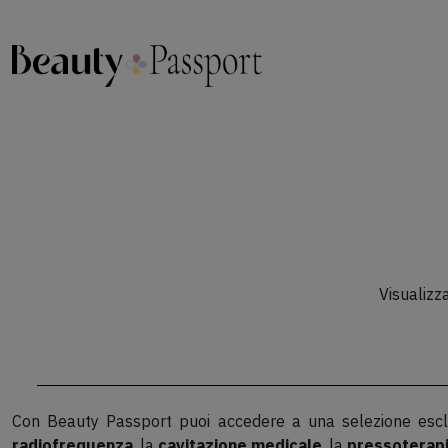
Visualizz
Con Beauty Passport puoi accedere a una selezione escl
radiofrequenza
, la
cavitazione medicale
, la
pressoterap