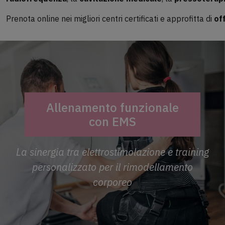
Prenota online nei migliori centri certificati e approfitta di
of
Allenamento funzionale
con EMS
La sinergia tra elettrostimolazione e training
personalizzato per il rimodellamento
corporeo