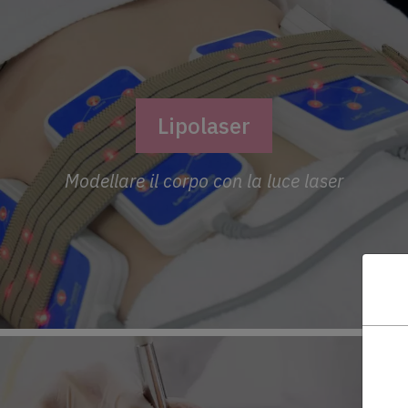
Lipolaser
Modellare il corpo con la luce laser
Nome
SMS
Email