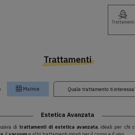
Trattamenti
Trattamenti
a
Matrice
Estetica Avanzata
usiva di
trattamenti di estetica avanzata
, ideali per chi 
ia
, il
vacuum
e altri trattamenti mirati per il corpo e il viso.