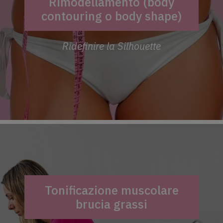
Rimodellamento (body
contouring o body shape)
Ridefinire la Silhouette
Tonificazione muscolare
brucia grassi