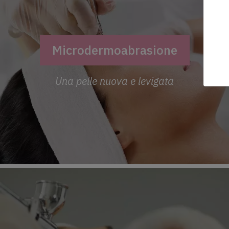
Città
Sele
Ricevi informazioni
Microdermoabrasione
Accetta
i termini 
revocare i consens
Una pelle nuova e levigata