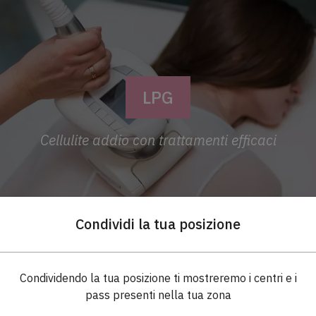
LPG
Cellulite addio con trattamenti efficaci
Vuoi ricevere in anticipo le promo attive vicino a te
Lasciaci il tuo nome, cellulare o email, città
Condividi la tua posizione
Condividendo la tua posizione ti mostreremo i centri e i
pass presenti nella tua zona