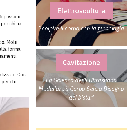
Elettroscultura
nti possono
 per chi ha
Scolpire il corpo con la tecnologia
po. Molti
ella forma
tamenti,
Cavitazione
alizzato. Con
La Scienza degli Ultrasuoni:
 per chi
Modellare il Corpo Senza Bisogno
del bisturi