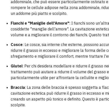
addominale, che può essere particolarmente ostinato e diff
rompere le cellule adipose nella zona addominale, riduce
un addome più piatto e scolpito.
Fianchi e "Maniglie dell'Amore"
: I fianchi sono un'al
cosiddette "maniglie dell'amore". La cavitazione estetica 
volume e a migliorare il contorno dei fianchi. Questo tr
Cosce
: Le cosce, sia interne che esterne, possono accum
ridurre il grasso in eccesso e migliorare la forma delle c
sfregamento e migliorare il comfort, mentre trattare l'es
Glutei
: Per chi desidera modellare e ridurre il grasso ne
trattamento può aiutare a ridurre il volume del grasso e a 
particolarmente utile per affrontare la cellulite e miglio
Braccia
: La zona delle braccia è spesso soggetta a flac
cavitazione estetica può ridurre il grasso in eccesso e migl
creando un aspetto più tonico e definito. Questo è parti
scolpite.