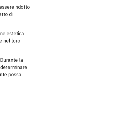
 essere ridotto
tto di
ne estetica
e nel loro
 Durante la
r determinare
ente possa