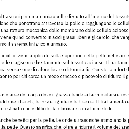
 ultrasuoni per creare microbolle di vuoto all'interno del tessu
one che penetrano attraverso la pelle e raggiungono le cellu
una rottura meccanica delle membrane delle cellule adipose
iene quindi convertito in acidi grassi liberi e glicerolo, che ve
 il sistema linfatico e urinario.
pecifico viene applicato sulla superficie della pelle nelle aree
pelle e agiscono direttamente sul tessuto adiposo. Il trattame
a sensazione di calore lieve o di formicolio. Questo comfort d
aente per chi cerca un modo efficace e piacevole di ridurre il 
verse aree del corpo dove il grasso tende ad accumularsi e resi
dome, i fianchi, le cosce, i glutei e le braccia. Il trattamento 
e ostinato che è difficile da eliminare con altri metodi.
 anche benefici per la pelle. Le onde ultrasoniche stimolano la
lla pelle. Questo significa che, oltre a ridurre il volume del gras