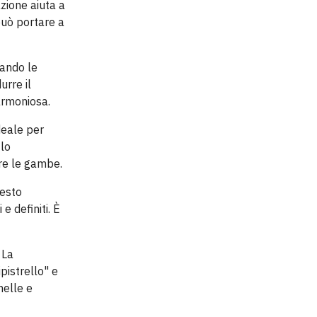
azione aiuta a
può portare a
mando le
urre il
armoniosa.
deale per
 lo
ire le gambe.
uesto
e definiti. È
 La
ipistrello" e
nelle e