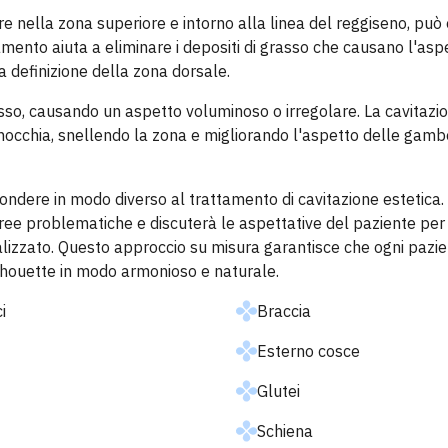
lare nella zona superiore e intorno alla linea del reggiseno, può
mento aiuta a eliminare i depositi di grasso che causano l'aspe
la definizione della zona dorsale.
so, causando un aspetto voluminoso o irregolare. La cavitazio
ginocchia, snellendo la zona e migliorando l'aspetto delle gamb
ondere in modo diverso al trattamento di cavitazione estetica.
e aree problematiche e discuterà le aspettative del paziente pe
alizzato. Questo approccio su misura garantisce che ogni pazi
 silhouette in modo armonioso e naturale.
i
Braccia
Esterno cosce
Glutei
Schiena