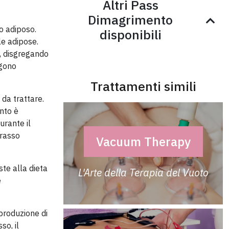
Altri Pass
Dimagrimento
to adiposo.
disponibili
le adipose.
, disgregando
ngono
Trattamenti simili
 da trattare.
nto è
urante il
grasso
Vacuum Therapy
ste alla dieta
L'Arte della Terapia del Vuoto
è
 produzione di
so, il