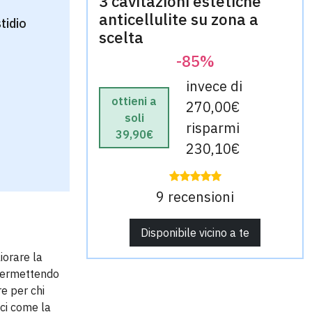
3 cavitazioni estetiche
anticellulite su zona a
tidio
scelta
-85%
invece di
ottieni a
270,00€
soli
risparmi
39,90€
230,10€
9 recensioni
Disponibile vicino a te
iorare la
 permettendo
e per chi
ici come la