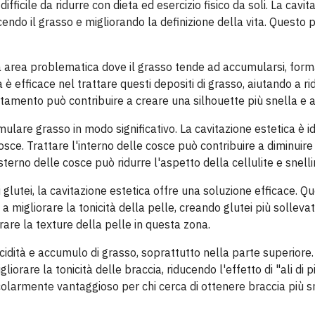
icile da ridurre con dieta ed esercizio fisico da soli. La cavit
ndo il grasso e migliorando la definizione della vita. Questo 
tra area problematica dove il grasso tende ad accumularsi, for
è efficace nel trattare questi depositi di grasso, aiutando a rid
attamento può contribuire a creare una silhouette più snella e 
ulare grasso in modo significativo. La cavitazione estetica è i
osce. Trattare l'interno delle cosce può contribuire a diminuire
terno delle cosce può ridurre l'aspetto della cellulite e snell
i glutei, la cavitazione estetica offre una soluzione efficace. Q
migliorare la tonicità della pelle, creando glutei più sollevati 
rare la texture della pelle in questa zona.
cidità e accumulo di grasso, soprattutto nella parte superiore.
iorare la tonicità delle braccia, riducendo l'effetto di "ali di p
colarmente vantaggioso per chi cerca di ottenere braccia più s