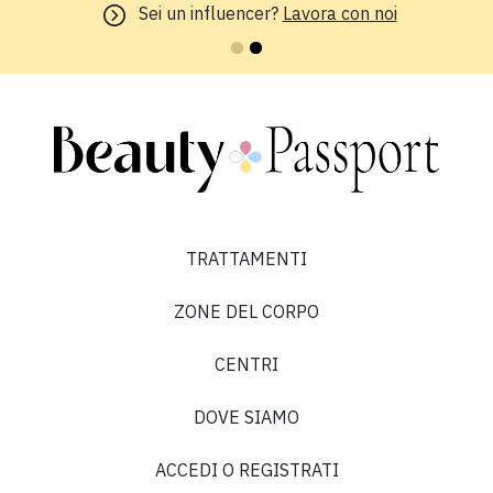
Giulia Q.
Sei un influencer?
Lavora con noi
5 su 5
“Bene!👌🏻”
TRATTAMENTI
Nicoletta F.
ZONE DEL CORPO
5 su 5
CENTRI
“”
DOVE SIAMO
ACCEDI O REGISTRATI