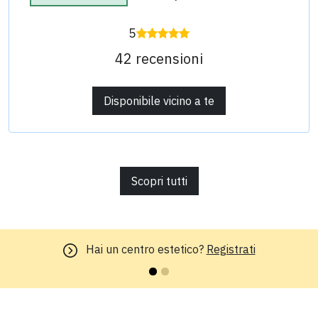
5
42 recensioni
Disponibile vicino a te
Scopri tutti
Hai un centro estetico?
Registrati
S