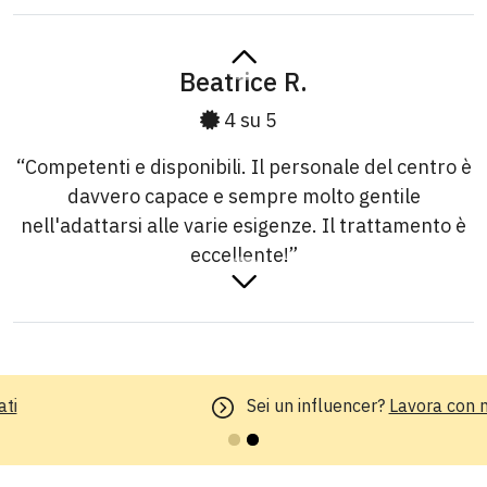
Beatrice R.
4 su 5
“Competenti e disponibili. Il personale del centro è
davvero capace e sempre molto gentile
nell'adattarsi alle varie esigenze. Il trattamento è
eccellente!”
Cristina O.
Sei un influencer?
5 su 5
Lavora con noi
“Eccellente trattamento e massima correttezza da
parte del Dottore. mi sono recata al centro di