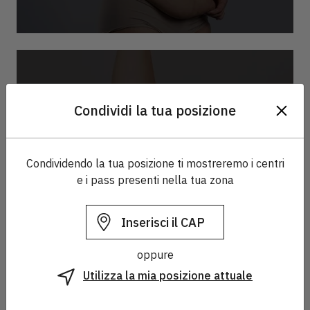
Vuoi ricevere in anticipo le promo attive
vicino a te?
Lasciaci il tuo nome, cellulare o email, città
Condividi la tua posizione
Nome
Cedimento cutaneo
SMS
Condividendo la tua posizione ti mostreremo i centri
e i pass presenti nella tua zona
Email
Città
Seleziona la Città*
Ricevi informazioni su promozioni ed iniziative
oppure
relative ai prodotti del mondo Beauty Passport.*
Utilizza la mia posizione attuale
Cedimento del seno
Accetta
i termini e le condizioni
e prendi visione