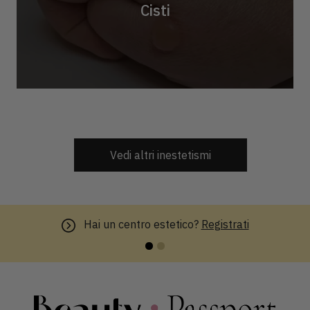
Cisti
Vedi altri inestetismi
Sei un influencer?
Lavora con noi