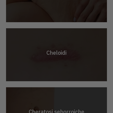
Cheloidi
Cheratosi seborroiche