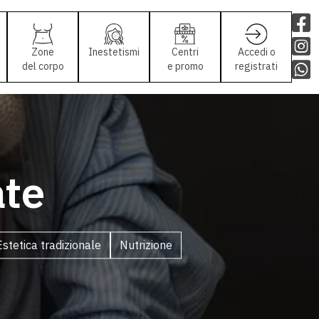
Zone
Inestetismi
Centri
Accedi o
del corpo
e promo
registrati
ate
Estetica tradizionale
Nutrizione