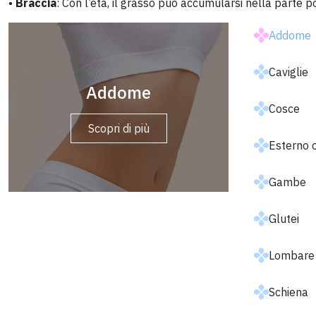
•
Braccia
: Con l’età, il grasso può accumularsi nella parte 
Addome
Caviglie
Addome
Braccia
Cosce
Scopri di più
Scopri di più
Esterno 
Gambe
Glutei
Lombare
Schiena