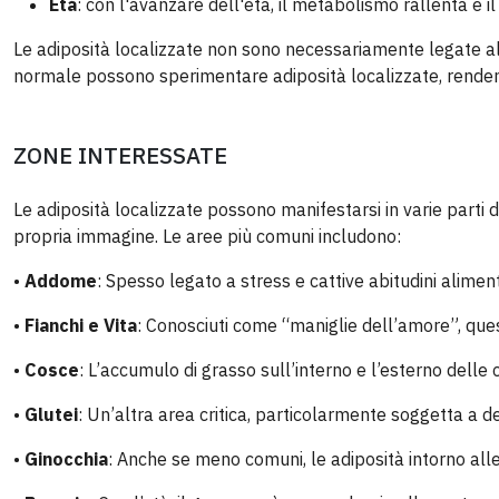
Età
: con l'avanzare dell'età, il metabolismo rallenta e 
Le adiposità localizzate non sono necessariamente legate
normale possono sperimentare adiposità localizzate, renden
ZONE INTERESSATE
Le adiposità localizzate possono manifestarsi in varie parti 
propria immagine. Le aree più comuni includono:
•
Addome
: Spesso legato a stress e cattive abitudini alime
•
Fianchi e Vita
: Conosciuti come “maniglie dell’amore”, qu
•
Cosce
: L’accumulo di grasso sull’interno e l’esterno dell
•
Glutei
: Un’altra area critica, particolarmente soggetta a de
•
Ginocchia
: Anche se meno comuni, le adiposità intorno alle