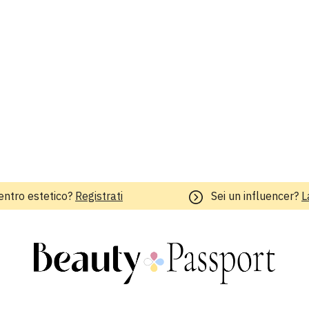
entro estetico?
Registrati
Sei un influencer?
L