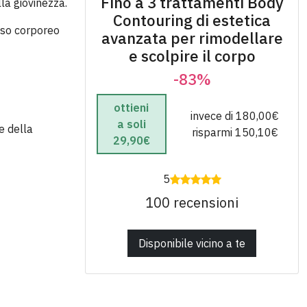
Fino a 3 trattamenti Body
la giovinezza.
Contouring di estetica
eso corporeo
avanzata per rimodellare
e scolpire il corpo
-83%
ottieni
invece di 180,00€
a soli
e della
risparmi 150,10€
29,90€
5
100 recensioni
Disponibile vicino a te