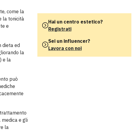
te, come la
 la tonicità
Hai un centro estetico?
nte e
Registrati
Sei un influencer?
n dieta ed
Lavora con noi
gliorando la
) e la
ento può
 mediche
ficacemente
o trattamento
 medica e gli
re la