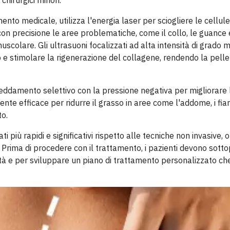
chirurgici minori.
ento medicale, utilizza l'energia laser per sciogliere le cellule
 precisione le aree problematiche, come il collo, le guance e
uscolare. Gli ultrasuoni focalizzati ad alta intensità di grado 
 e stimolare la rigenerazione del collagene, rendendo la pelle
freddamento selettivo con la pressione negativa per migliorare 
te efficace per ridurre il grasso in aree come l'addome, i fian
to.
 più rapidi e significativi rispetto alle tecniche non invasive, o
i. Prima di procedere con il trattamento, i pazienti devono sott
tà e per sviluppare un piano di trattamento personalizzato ch