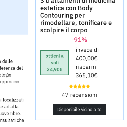
3 trattamenti di medicina
estetica con Body
Contouring per
rimodellare, tonificare e
scolpire il corpo
-91%
invece di
ottieni a
400,00€
e delle
soli
risparmi
fferenza del
34,90€
365,10€
ologie
 approccio
47 recensioni
 focalizzati
he ad alta
Disponibile vicino a te
uove fibre.
isultati che