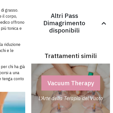
 di grasso.
Altri Pass
 il corpo,
Dimagrimento
medico offrono
 più tonica e
disponibili
la riduzione
chi e le
Trattamenti simili
 per chi ha già
oporsi a una
e tenga conto
Vacuum Therapy
L'Arte della Terapia del Vuoto