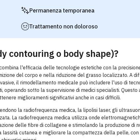
Permanenza temporanea
Trattamento non doloroso
dy contouring o body shape)?
mbina l'efficacia delle tecnologie estetiche con la precision
nizione del corpo e nella riduzione del grasso localizzato. A di
vasive, il rimodellamento medicale può includere l'uso di tecn
, operando sotto la supervisione di medici specialisti. Questo
nere miglioramenti significativi anche in casi difficili.
ono la radiofrequenza medica, la lipolisi laser, gli ultrasuoni
anzata. La radiofrequenza medica utilizza onde elettromagnetic
razione delle fibre di collagene e stimolando la produzione di n
 lassità cutanea e migliorare la compattezza della pelle, con r