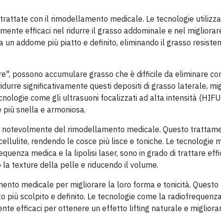
attate con il rimodellamento medicale. Le tecnologie utilizza
mente efficaci nel ridurre il grasso addominale e nel migliorare
a un addome più piatto e definito, eliminando il grasso resiste
re", possono accumulare grasso che è difficile da eliminare co
idurre significativamente questi depositi di grasso laterale, mi
nologie come gli ultrasuoni focalizzati ad alta intensità (HIFU
e più snella e armoniosa.
are notevolmente del rimodellamento medicale. Questo trattam
 cellulite, rendendo le cosce più lisce e toniche. Le tecnologie
quenza medica e la lipolisi laser, sono in grado di trattare ef
 la texture della pelle e riducendo il volume.
lamento medicale per migliorare la loro forma e tonicità. Quest
o più scolpito e definito. Le tecnologie come la radiofrequenza
nte efficaci per ottenere un effetto lifting naturale e migliora