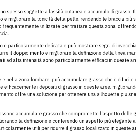
sono spesso soggette a lassità cutanea e accumulo di grasso. Il
 e migliorare la tonicità della pelle, rendendo le braccia più s
ono frequentemente utilizzate per trattare questa zona, offrend
ccia.
to è particolarmente delicata e può mostrare segni di invecch
rre il doppio mento e migliorare la definizione della linea ma
zati ad alta intensità sono particolarmente efficaci in queste ar
e e nella zona lombare, può accumulare grasso che è difficile 
e efficacemente i depositi di grasso in queste aree, migliorand
amento offre una soluzione per ottenere una silhouette più sne
e possono accumulare grasso che compromette l'aspetto delle 
iorando la definizione e conferendo un aspetto più elegante 
rticolarmente utili per ridurre il grasso localizzato in queste are