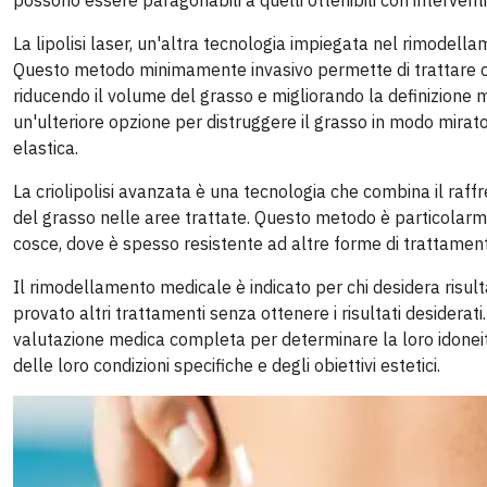
possono essere paragonabili a quelli ottenibili con interventi 
La lipolisi laser, un'altra tecnologia impiegata nel rimodellam
Questo metodo minimamente invasivo permette di trattare con
riducendo il volume del grasso e migliorando la definizione m
un'ulteriore opzione per distruggere il grasso in modo mirato
elastica.
La criolipolisi avanzata è una tecnologia che combina il raf
del grasso nelle aree trattate. Questo metodo è particolarmen
cosce, dove è spesso resistente ad altre forme di trattamen
Il rimodellamento medicale è indicato per chi desidera risultati
provato altri trattamenti senza ottenere i risultati desiderat
valutazione medica completa per determinare la loro idonei
delle loro condizioni specifiche e degli obiettivi estetici.