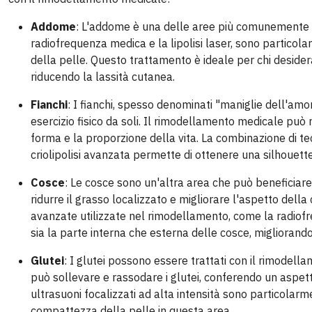
Addome
: L'addome è una delle aree più comunemente tr
radiofrequenza medica e la lipolisi laser, sono particolar
della pelle. Questo trattamento è ideale per chi desider
riducendo la lassità cutanea.
Fianchi
: I fianchi, spesso denominati "maniglie dell'amo
esercizio fisico da soli. Il rimodellamento medicale può r
forma e la proporzione della vita. La combinazione di tec
criolipolisi avanzata permette di ottenere una silhouett
Cosce
: Le cosce sono un'altra area che può benefici
ridurre il grasso localizzato e migliorare l'aspetto della
avanzate utilizzate nel rimodellamento, come la radiofre
sia la parte interna che esterna delle cosce, migliorando
Glutei
: I glutei possono essere trattati con il rimodel
può sollevare e rassodare i glutei, conferendo un aspett
ultrasuoni focalizzati ad alta intensità sono particolarme
compattezza della pelle in questa area.