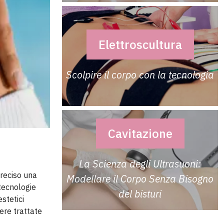
Elettroscultura
Scolpire il corpo con la tecnologia
Cavitazione
La Scienza degli Ultrasuoni:
preciso una
Modellare il Corpo Senza Bisogno
 tecnologie
del bisturi
stetici
sere trattate