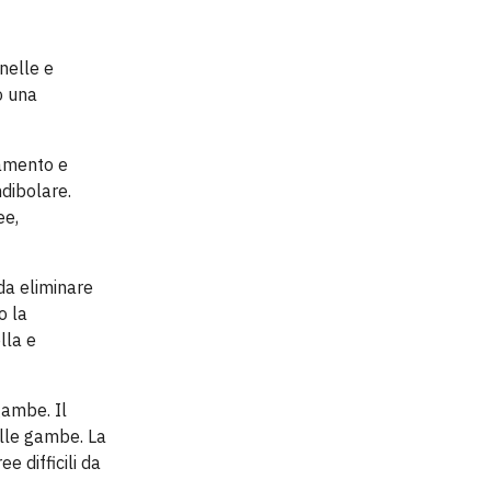
nelle e
o una
iamento e
ndibolare.
ee,
da eliminare
o la
lla e
gambe. Il
alle gambe. La
e difficili da