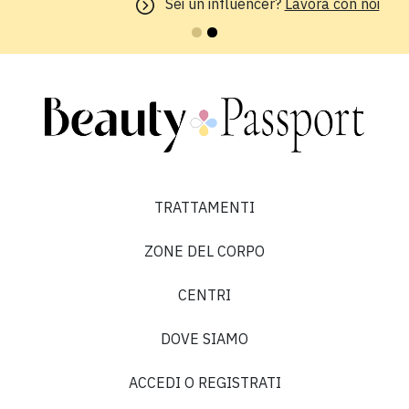
Sei un influencer?
Lavora con noi
“Ho sentito così tanto parlare del Trattamento
HIFU che ho deciso di provarlo. Ho prenotato
rapidamente e la procedura di anamnesi online mi
è sembrata molto accurata. È rassicurante sapere
che i clienti ricevono un trattamento attento e
scrupoloso.”
TRATTAMENTI
Vania O.
ZONE DEL CORPO
5 su 5
CENTRI
“La Dottoressa molto empatica e il servizio ottimo”
DOVE SIAMO
ACCEDI O REGISTRATI