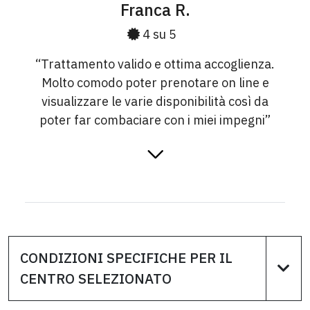
Franca R.
4 su 5
“Trattamento valido e ottima accoglienza.
Molto comodo poter prenotare on line e
visualizzare le varie disponibilità così da
poter far combaciare con i miei impegni”
Pietro G.
5 su 5
CONDIZIONI SPECIFICHE PER IL
CENTRO SELEZIONATO
“Regalo gradito da parte di mia moglie.
Attenzione al cliente e professionalità. Lo