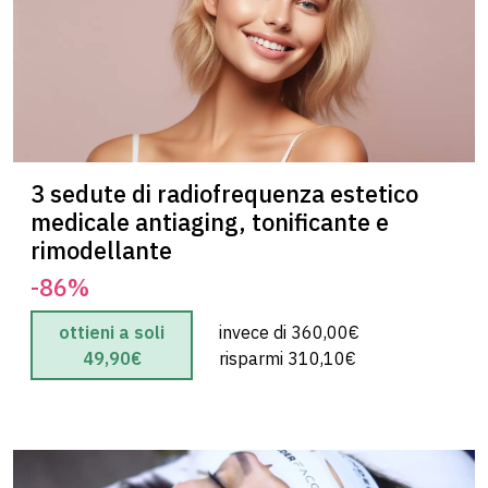
3 sedute di radiofrequenza estetico
medicale antiaging, tonificante e
michela M.
rimodellante
5 su 5
-86%
“”
ottieni a soli
invece di 360,00€
49,90€
risparmi 310,10€