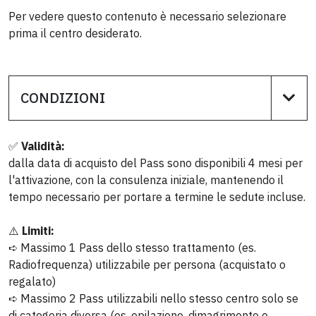
consiglio”
Per vedere questo contenuto è necessario selezionare
prima il centro desiderato.
CONDIZIONI
Rita G.
✅
Validità:
5 su 5
dalla data di acquisto del Pass sono disponibili 4 mesi per
l'attivazione, con la consulenza iniziale, mantenendo il
“Servizio clienti efficiente e veloce nelle
tempo necessario per portare a termine le sedute incluse.
risposte sempre disponibile”
⚠️
Limiti:
➪ Massimo 1 Pass dello stesso trattamento (es.
Radiofrequenza) utilizzabile per persona (acquistato o
regalato)
➪ Massimo 2 Pass utilizzabili nello stesso centro solo se
di categoria diversa (es. epilazione, dimagrimento o