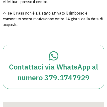
effettuati presso il centro.
➪ se il Pass non è già stato attivato il rimborso è
consentito senza motivazione entro 14 giorni dalla data di
acquisto.
Antonella Catia C.
5 su 5
Contattaci via WhatsApp al
“”
numero 379.1747929