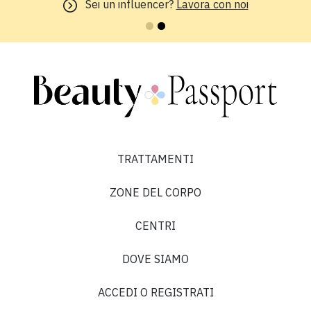
“”
Sei un influencer?
Lavora con noi
Perla B.
TRATTAMENTI
5 su 5
ZONE DEL CORPO
“”
CENTRI
DOVE SIAMO
ACCEDI O REGISTRATI