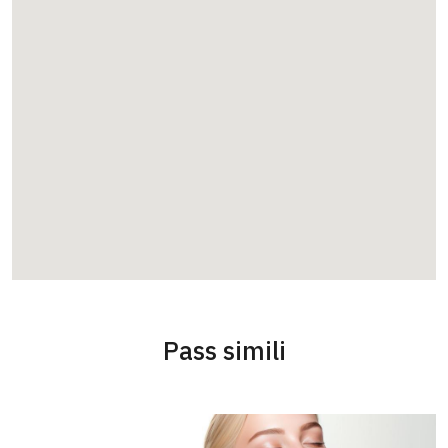
ALESSIA M.
5 su 5
“”
Pass simili
Maddalena S.
5 su 5
“”