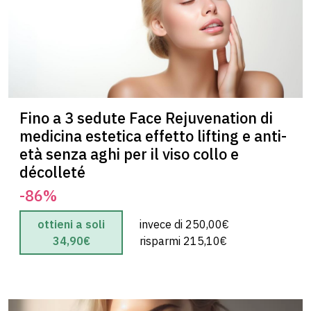
Fino a 3 sedute Face Rejuvenation di
medicina estetica effetto lifting e anti-
chiara V.
età senza aghi per il viso collo e
décolleté
5 su 5
-86%
“”
ottieni a soli
invece di 250,00€
34,90€
risparmi 215,10€