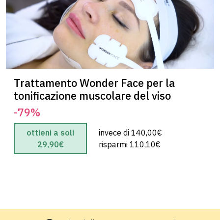
Emma N.
5 su 5
“La radiofrequenza viso è stata una coccola!
Pelle più compatta già dopo la prima seduta.
Trattamento Wonder Face per la
Lo rifarò sicuramente!”
tonificazione muscolare del viso
-79%
ottieni a soli
invece di 140,00€
29,90€
risparmi 110,10€
Lorena V.
5 su 5