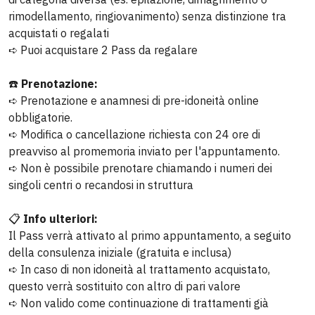
Silvia R.
rimodellamento, ringiovanimento) senza distinzione tra
5 su 5
acquistati o regalati
➪ Puoi acquistare 2 Pass da regalare
“Gentilissimi, disponibili, professionali.
Ambiente molto pulito e accogliente. Ho fatto
☎️
Prenotazione:
dei trattamenti al viso e l'estetista è sempre
➪ Prenotazione e anamnesi di pre-idoneità online
molto attenta al mio benessere durante il
obbligatorie.
trattamento”
➪ Modifica o cancellazione richiesta con 24 ore di
preavviso al promemoria inviato per l'appuntamento.
➪ Non è possibile prenotare chiamando i numeri dei
singoli centri o recandosi in struttura
📋
Info ulteriori:
Il Pass verrà attivato al primo appuntamento, a seguito
Marialuisa B.
della consulenza iniziale (gratuita e inclusa)
➪ In caso di non idoneità al trattamento acquistato,
5 su 5
questo verrà sostituito con altro di pari valore
➪ Non valido come continuazione di trattamenti già
“”