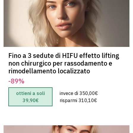
Gio T.
5 su 5
“”
Fino a 3 sedute di HIFU effetto lifting
non chirurgico per rassodamento e
rimodellamento localizzato
-89%
ottieni a soli
invece di 350,00€
39,90€
risparmi 310,10€
Grazia P.
5 su 5
“”