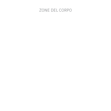
ZONE DEL CORPO
CENTRI
DOVE SIAMO
ACCEDI O REGISTRATI
ISCRIVITI ALLA NEWSLETTER
@ 2026 Beauty Passport
Privacy Policy
-
Cookie Policy
Termini e condizioni
Credits