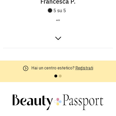
Francesca P.
5 su 5
“”
Cinzia L.
Sei un influencer?
Lavora con noi
5 su 5
“”