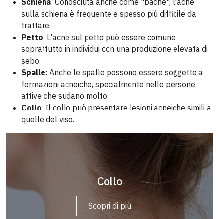
Schiena
: Conosciuta anche come "bacne", l'acne
sulla schiena è frequente e spesso più difficile da
trattare.
Petto
: L'acne sul petto può essere comune
soprattutto in individui con una produzione elevata di
sebo.
Spalle
: Anche le spalle possono essere soggette a
formazioni acneiche, specialmente nelle persone
attive che sudano molto.
Collo
: Il collo può presentare lesioni acneiche simili a
quelle del viso.
Décolleté
Collo
Scopri di più
Scopri di più