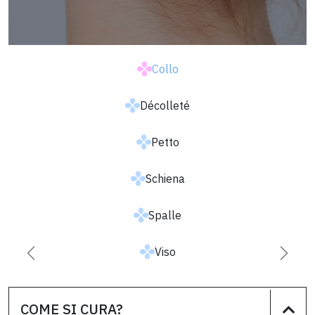
Collo
Décolleté
Petto
Schiena
Spalle
Viso
Successiva
Prece
COME SI CURA?