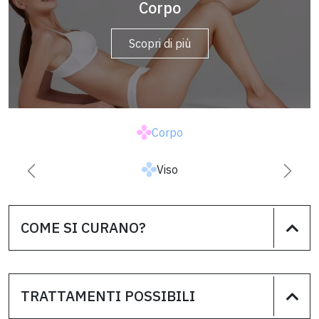
Corpo
Viso
Scopri di più
Scopri di più
Corpo
Viso
Successiva
Prece
COME SI CURANO?
TRATTAMENTI POSSIBILI