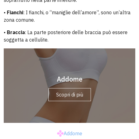
soprattutto nella parte inferiore.
•
Fianchi
: I fianchi, o “maniglie dell’amore”, sono un’altra
zona comune.
•
Braccia
: La parte posteriore delle braccia può essere
soggetta a cellulite.
Addome
Corpo
Scopri di più
Scopri di più
Addome