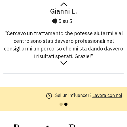
Gianni L.
5 su 5
“Cercavo un trattamento che potesse aiutarmi e al
centro sono stati davvero professionali nel
consigliarmi un percorso che mi sta dando davvero
i risultati sperati. Grazie!”
Lorella B.
5 su 5
Sei un influencer?
Lavora con noi
“Il trattamento è davvero eccezionale! Sono
rimasta molto soddisfatta sia del servizio offerto
dal centro che della comodità della prenotazione
online. Consiglio vivamente a tutti di provare