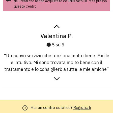
da utenti che hanno acquistato ed utilizzato un Pass presso
questo Centro
Valentina P.
5 su 5
“Un nuovo servizio che funziona molto bene. Facile
e intuitivo. Mi sono trovata molto bene con il
trattamento e lo consiglierò a tutte le mie amiche”
Alice L.
5 su 5
Sei un influencer?
Lavora con noi
“Ho sentito così tanto parlare del Trattamento