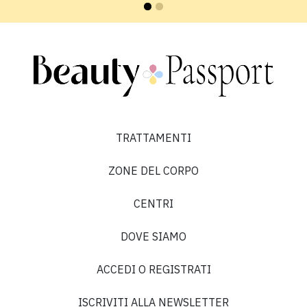
HIFU che ho deciso di provarlo. Ho prenotato
rapidamente e la procedura di anamnesi online mi
è sembrata molto accurata. È rassicurante sapere
che i clienti ricevono un trattamento attento e
scrupoloso.”
TRATTAMENTI
Vania O.
ZONE DEL CORPO
5 su 5
CENTRI
“La Dottoressa molto empatica e il servizio ottimo”
DOVE SIAMO
ACCEDI O REGISTRATI
ISCRIVITI ALLA NEWSLETTER