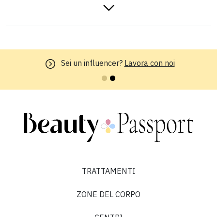
valeria T.
Sei un influencer?
Lavora con noi
5 su 5
“”
TRATTAMENTI
Chiara C.
ZONE DEL CORPO
5 su 5