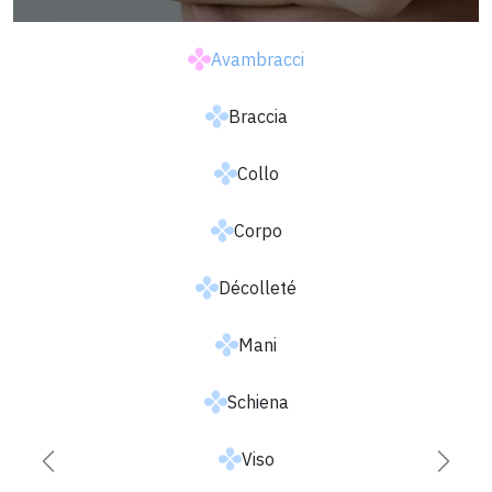
Avambracci
Braccia
Collo
Corpo
Décolleté
Mani
Schiena
Viso
Successiva
Prece