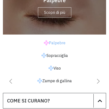
Sopracciglia
Palpebre
Scopri di più
Scopri di più
Palpebre
Sopracciglia
Viso
Zampe di gallina
Successiva
Prece
COME SI CURANO?