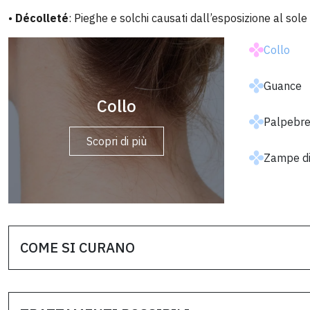
•
Décolleté
: Pieghe e solchi causati dall’esposizione al sole 
Collo
Guance
Décolleté
Collo
Palpebr
Scopri di più
Scopri di più
Zampe di
COME SI CURANO