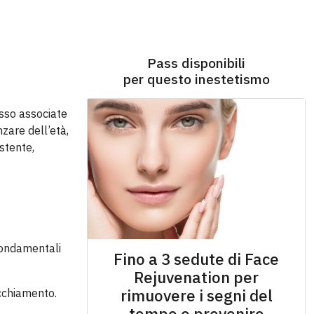
Pass disponibili
per questo inestetismo
esso associate
zare dell’età,
istente,
 fondamentali
Fino a 3 sedute di Face
Rejuvenation per
rimuovere i segni del
ecchiamento.
tempo e prevenire