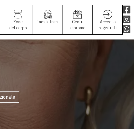
Zone
Inestetismi
Centri
Accedi o
del corpo
e promo
registrati
izionale