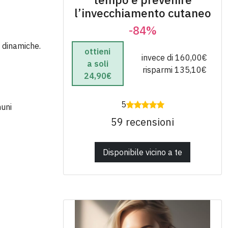
l’invecchiamento cutaneo
-84%
e dinamiche.
ottieni
invece di 160,00€
a soli
risparmi 135,10€
24,90€
5
muni
59 recensioni
Disponibile vicino a te