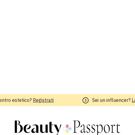
entro estetico?
Registrati
Sei un influencer?
L