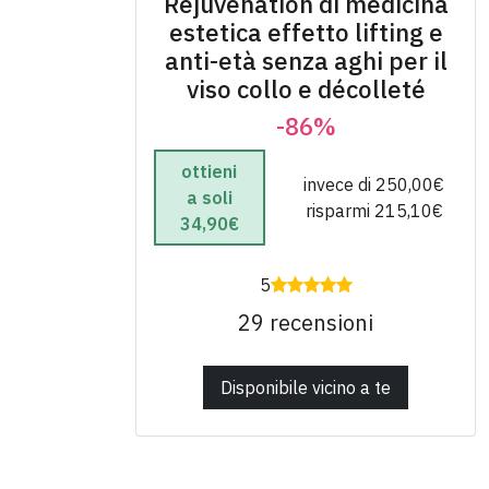
Rejuvenation di medicina
estetica effetto lifting e
anti-età senza aghi per il
viso collo e décolleté
-86%
ottieni
invece di 250,00€
a soli
risparmi 215,10€
34,90€
5
29 recensioni
Disponibile vicino a te