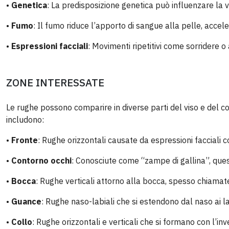
•
Genetica
: La predisposizione genetica può influenzare la ve
•
Fumo
: Il fumo riduce l’apporto di sangue alla pelle, acce
•
Espressioni facciali
: Movimenti ripetitivi come sorridere 
ZONE INTERESSATE
Le rughe possono comparire in diverse parti del viso e del c
includono:
•
Fronte
: Rughe orizzontali causate da espressioni facciali c
•
Contorno occhi
: Conosciute come “zampe di gallina”, quest
•
Bocca
: Rughe verticali attorno alla bocca, spesso chiamat
•
Guance
: Rughe naso-labiali che si estendono dal naso ai la
•
Collo
: Rughe orizzontali e verticali che si formano con l’i