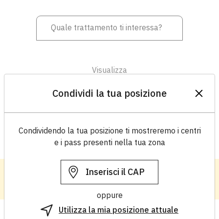
Visualizza
Matrice
Condividi la tua posizione
Condividendo la tua posizione ti mostreremo i centri
e i pass presenti nella tua zona
Hai un centro estetico?
Registrati
oppure
Utilizza la mia posizione attuale