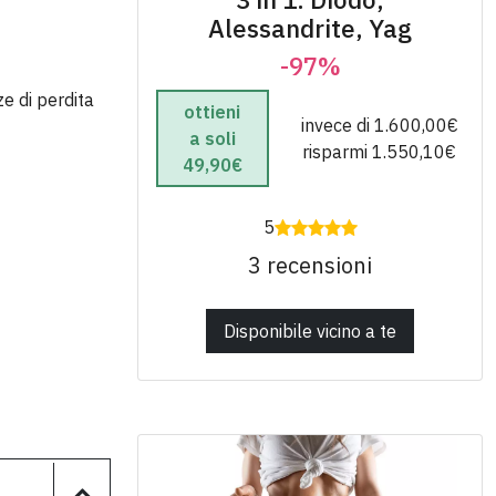
Alessandrite, Yag
-97%
ze di perdita
ottieni
invece di 1.600,00€
a soli
risparmi 1.550,10€
49,90€
5
3 recensioni
Disponibile vicino a te