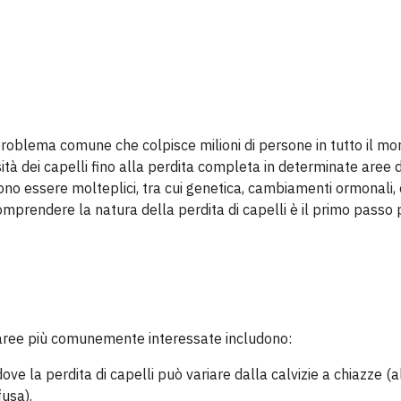
problema comune che colpisce milioni di persone in tutto il m
nsità dei capelli fino alla perdita completa in determinate aree 
ono essere molteplici, tra cui genetica, cambiamenti ormonali, 
Comprendere la natura della perdita di capelli è il primo passo 
le aree più comunemente interessate includono:
ove la perdita di capelli può variare dalla calvizie a chiazze (
fusa).