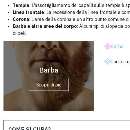
Tempie
: L'assottigliamento dei capelli sulle tempie è sp
Linea frontale
: La recessione della linea frontale è co
Corona
: L'area della corona è un altro punto comune di 
Barba e altre aree del corpo
: Alcuni tipi di alopecia 
di peli.
Barba
Cuoio ca
Basette
Barba
Scopri di più
Scopri di più
COME SI CURA?