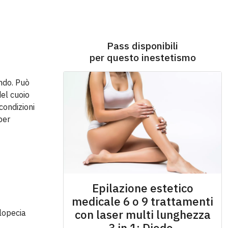
Pass disponibili
per questo inestetismo
ondo. Può
del cuoio
condizioni
per
Epilazione estetico
medicale 6 o 9 trattamenti
con laser mu​lti lunghezza
alopecia
3 in 1: Diodo,