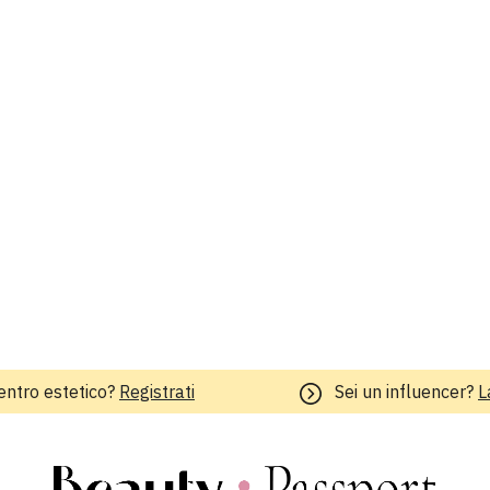
entro estetico?
Registrati
Sei un influencer?
L