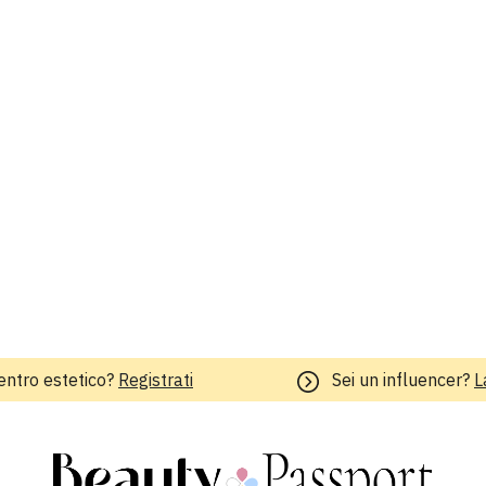
entro estetico?
Registrati
Sei un influencer?
L