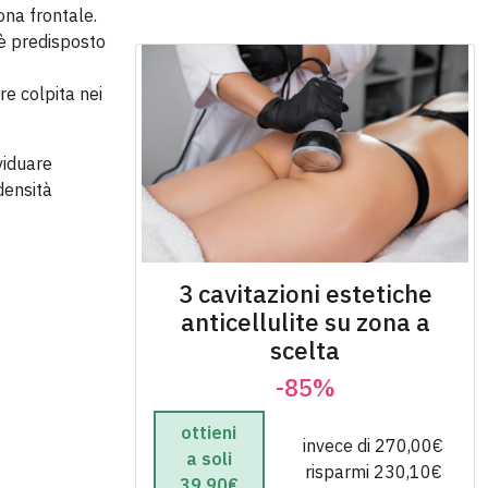
ona frontale.
 è predisposto
e colpita nei
ividuare
densità
3 cavitazioni estetiche
anticellulite su zona a
scelta
-85%
ottieni
invece di 270,00€
a soli
risparmi 230,10€
39,90€