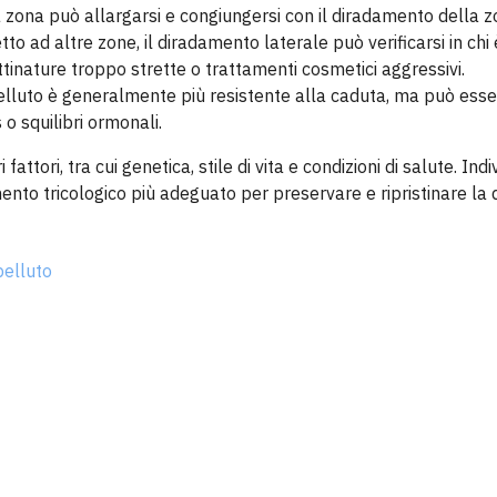
zona può allargarsi e congiungersi con il diradamento della z
to ad altre zone, il diradamento laterale può verificarsi in chi
tinature troppo strette o trattamenti cosmetici aggressivi.
elluto è generalmente più resistente alla caduta, ma può esser
o squilibri ormonali.
attori, tra cui genetica, stile di vita e condizioni di salute. Ind
ento tricologico più adeguato per preservare e ripristinare la 
pelluto