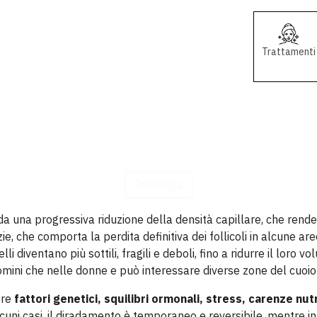
Trattamenti
adamento dei cap
Tricologia
da una progressiva riduzione della densità capillare, che rend
e, che comporta la perdita definitiva dei follicoli in alcune are
i diventano più sottili, fragili e deboli, fino a ridurre il loro v
ini che nelle donne e può interessare diverse zone del cuoio
ere
fattori genetici, squilibri ormonali, stress, carenze nutr
alcuni casi, il diradamento è temporaneo e reversibile, mentre in