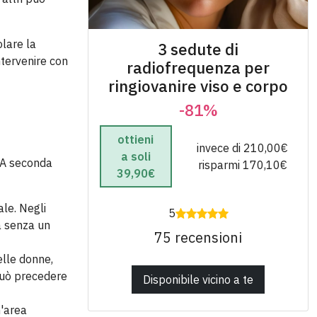
olare la
3 sedute di
ntervenire con
radiofrequenza per
ringiovanire viso e corpo
-81%
ottieni
invece di 210,00€
a soli
. A seconda
risparmi 170,10€
39,90€
ale. Negli
5
a senza un
75 recensioni
elle donne,
 può precedere
Disponibile vicino a te
n'area