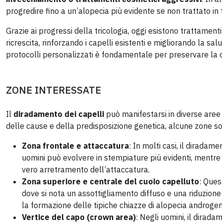
progredire fino a un’alopecia più evidente se non trattato in
Grazie ai progressi della tricologia, oggi esistono trattament
ricrescita, rinforzando i capelli esistenti e migliorando la s
protocolli personalizzati è fondamentale per preservare la de
ZONE INTERESSATE
Il
diradamento dei capelli
può manifestarsi in diverse aree 
delle cause e della predisposizione genetica, alcune zone so
Zona frontale e attaccatura
: In molti casi, il diradam
uomini può evolvere in stempiature più evidenti, mentr
vero arretramento dell’attaccatura.
Zona superiore e centrale del cuoio capelluto
: Ques
dove si nota un assottigliamento diffuso e una riduzione 
la formazione delle tipiche chiazze di alopecia androgen
Vertice del capo (crown area)
: Negli uomini, il dirad