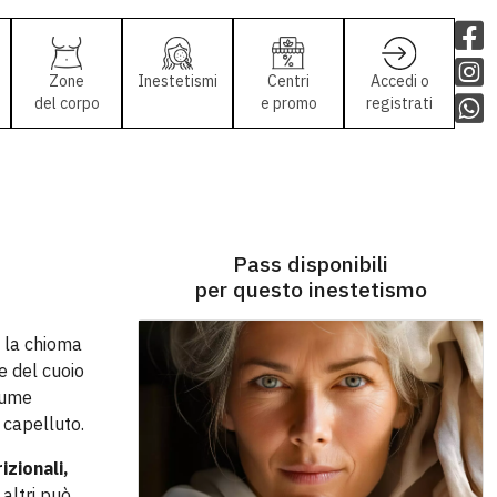
Zone
Inestetismi
Centri
Accedi o
del corpo
e promo
registrati
elli
Pass disponibili
per questo inestetismo
e la chioma
e del cuoio
olume
 capelluto.
izionali,
 altri può