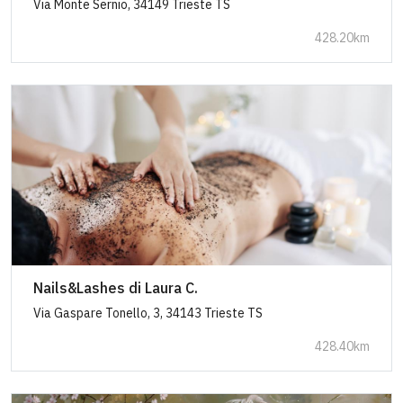
Via Monte Sernio, 34149 Trieste TS
428.20km
Nails&Lashes di Laura C.
Via Gaspare Tonello, 3, 34143 Trieste TS
428.40km