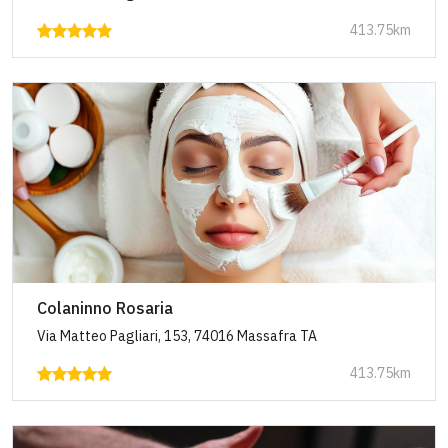
413.75km
Colaninno Rosaria
Via Matteo Pagliari, 153, 74016 Massafra TA
413.75km