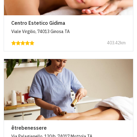
Centro Estetico Gidima
Viale Virgilio, 74013 Ginosa TA
403.42km
êtrebenessere
Via Palagianello, 120/b, 74017 Mottola TA