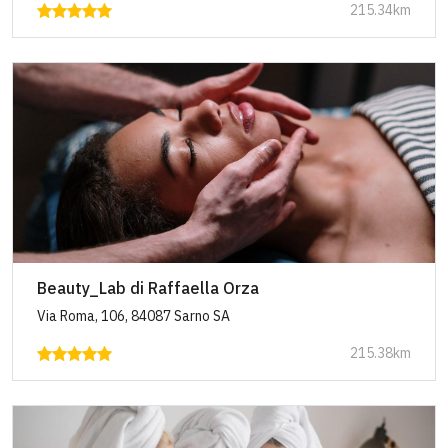
215.34km
Beauty_Lab di Raffaella Orza
Via Roma, 106, 84087 Sarno SA
215.38km