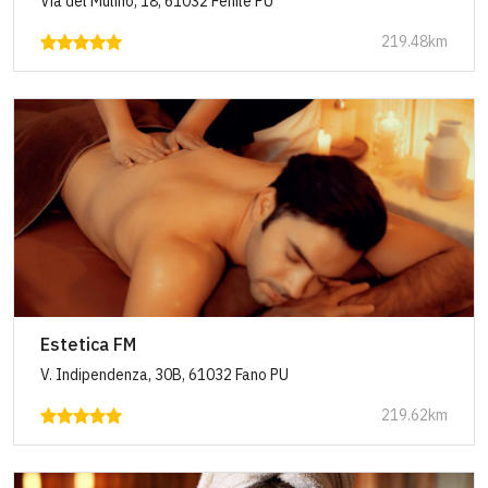
Via del Mulino, 18, 61032 Fenile PU
219.48km
Estetica FM
V. Indipendenza, 30B, 61032 Fano PU
219.62km