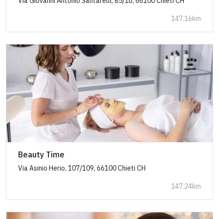
Via Giovanni Antonio Santarelli, 85/1b, 66100 Chieti CH
147.16km
Beauty Time
Via Asinio Herio, 107/109, 66100 Chieti CH
147.24km