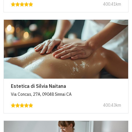
400.41km
Estetica di Silvia Naitana
Via Concas, 27A, 09048 Sinnai CA
400.43km