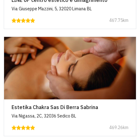
LINE UP centro estetico e dimagrimento
Via Giuseppe Mazzini, 5, 32020 Limana BL
467.75km
Estetika Chakra Sas Di Berra Sabrina
Via Nigassa, 2C, 32036 Sedico BL
469.26km