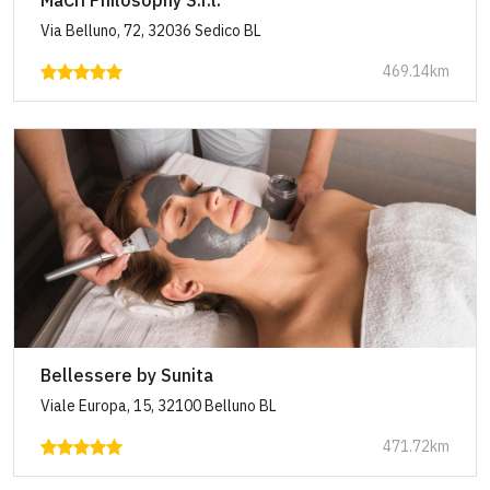
MaCrì Philosophy S.r.l.
Via Belluno, 72, 32036 Sedico BL
469.14km
Bellessere by Sunita
Viale Europa, 15, 32100 Belluno BL
471.72km