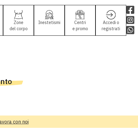
Zone
Inestetismi
Centri
Accedi o
del corpo
e promo
registrati
ento
avora con noi