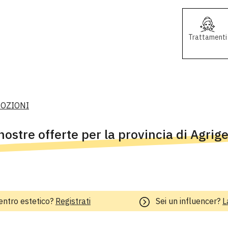
Trattamenti
MOZIONI
nostre offerte per la provincia di Agrig
entro estetico?
Registrati
Sei un influencer?
L