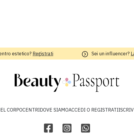
entro estetico?
Registrati
Sei un influencer?
L
EL CORPO
CENTRI
DOVE SIAMO
ACCEDI O REGISTRATI
ISCRI