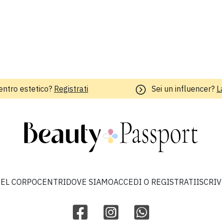
entro estetico?
Registrati
Sei un influencer?
L
EL CORPO
CENTRI
DOVE SIAMO
ACCEDI O REGISTRATI
ISCRI