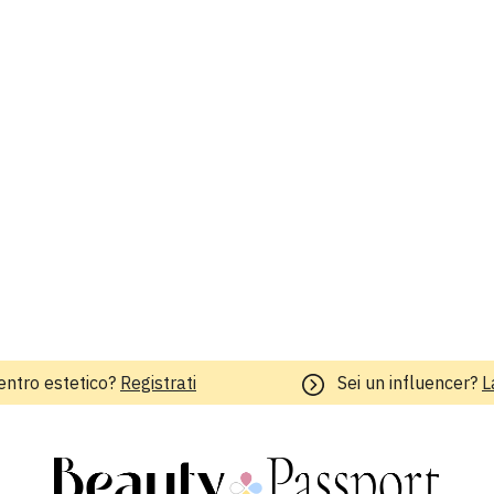
entro estetico?
Registrati
Sei un influencer?
L