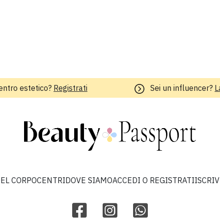
entro estetico?
Registrati
Sei un influencer?
L
EL CORPO
CENTRI
DOVE SIAMO
ACCEDI O REGISTRATI
ISCRI