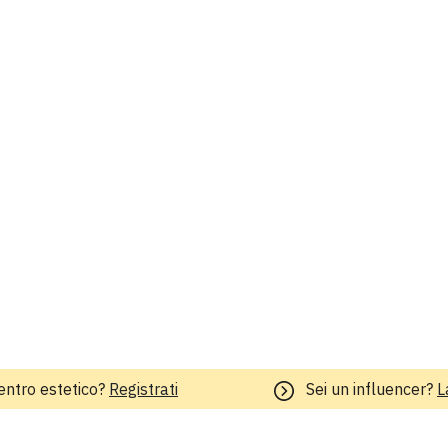
entro estetico?
Registrati
Sei un influencer?
L