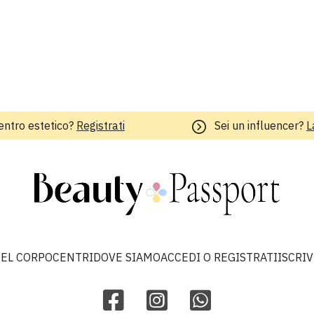
entro estetico?
Registrati
Sei un influencer?
L
EL CORPO
CENTRI
DOVE SIAMO
ACCEDI O REGISTRATI
ISCRI