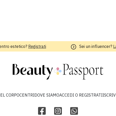
entro estetico?
Registrati
Sei un influencer?
L
EL CORPO
CENTRI
DOVE SIAMO
ACCEDI O REGISTRATI
ISCRI