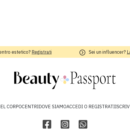
entro estetico?
Registrati
Sei un influencer?
L
EL CORPO
CENTRI
DOVE SIAMO
ACCEDI O REGISTRATI
ISCRI