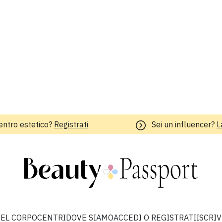
entro estetico?
Registrati
Sei un influencer?
L
EL CORPO
CENTRI
DOVE SIAMO
ACCEDI O REGISTRATI
ISCRI