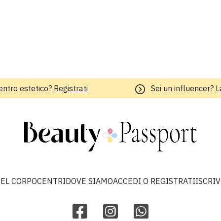
entro estetico?
Registrati
Sei un influencer?
L
EL CORPO
CENTRI
DOVE SIAMO
ACCEDI O REGISTRATI
ISCRI