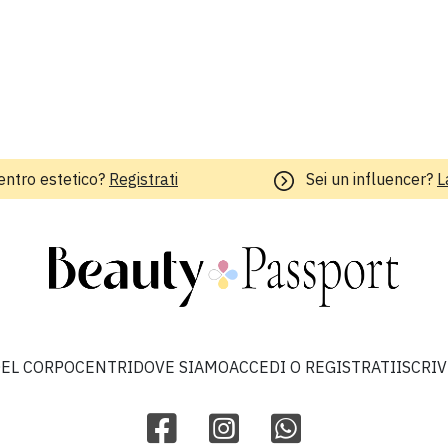
entro estetico?
Registrati
Sei un influencer?
L
EL CORPO
CENTRI
DOVE SIAMO
ACCEDI O REGISTRATI
ISCRI