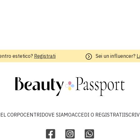
entro estetico?
Registrati
Sei un influencer?
L
EL CORPO
CENTRI
DOVE SIAMO
ACCEDI O REGISTRATI
ISCRI