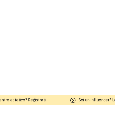
entro estetico?
Registrati
Sei un influencer?
L