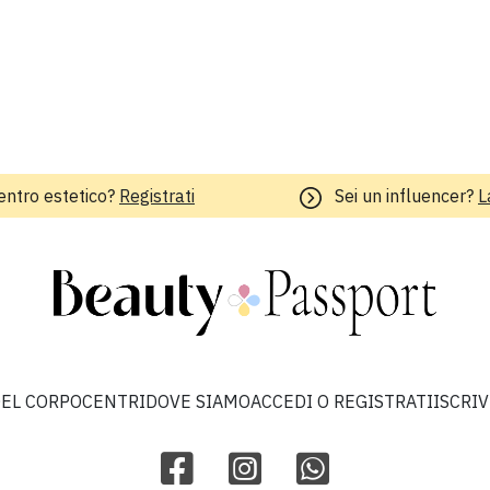
entro estetico?
Registrati
Sei un influencer?
L
EL CORPO
CENTRI
DOVE SIAMO
ACCEDI O REGISTRATI
ISCRI