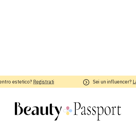
entro estetico?
Registrati
Sei un influencer?
L