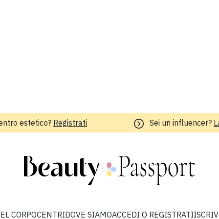
entro estetico?
Registrati
Sei un influencer?
L
EL CORPO
CENTRI
DOVE SIAMO
ACCEDI O REGISTRATI
ISCRI