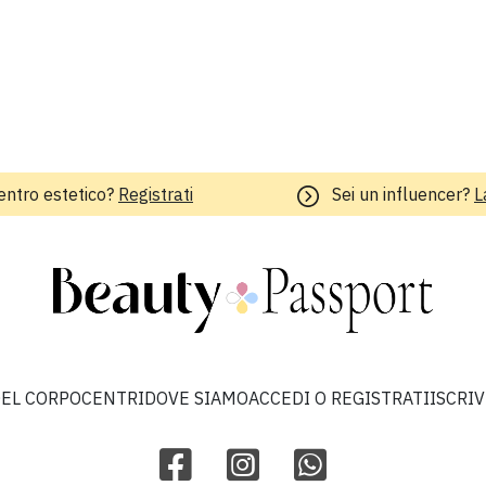
entro estetico?
Registrati
Sei un influencer?
L
EL CORPO
CENTRI
DOVE SIAMO
ACCEDI O REGISTRATI
ISCRI